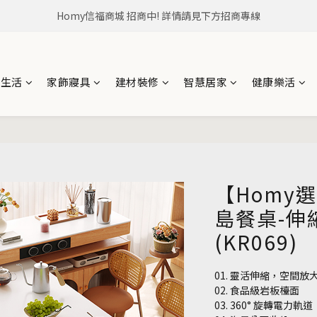
Homy信福商城，是信義房屋企業集團所有 居住生活商城
Homy信福商城 招商中! 詳情請見下方招商專線
Homy信福商城，是信義房屋企業集團所有 居住生活商城
具生活
家飾寢具
建材裝修
智慧居家
健康樂活
【Homy
島餐桌-伸
(KR069)
01. 靈活伸縮，空間放
02. 食品級岩板檯面
03. 360° 旋轉電力軌道