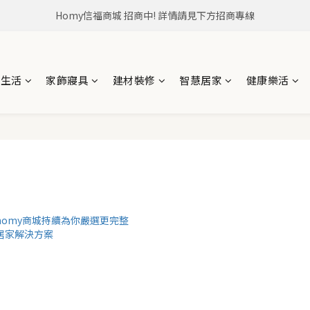
Homy信福商城，是信義房屋企業集團所有 居住生活商城
Homy信福商城 招商中! 詳情請見下方招商專線
Homy信福商城，是信義房屋企業集團所有 居住生活商城
具生活
家飾寢具
建材裝修
智慧居家
健康樂活