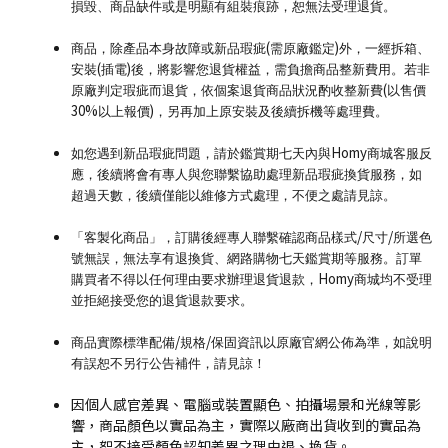
損毀、商品缺件或是明顯有組裝痕跡，恕無法受理退貨。
(
)
商品，除產品本身故障或新品瑕疵
需原廠鑑定
外，一經拆箱、
(
)
安裝
插電
後，將影響您退貨權益，需負擔商品整新費用。若非
(
原廠判定瑕疵而退貨，依個案退貨商品狀況酌收整新費
以售價
30%
)
以上報價
，另再加上原安裝及後續拆機等處理費。
Homy
如您遇到新品瑕疵問題，請於鑑賞期七天內與
商城客服反
應，後續將會有專人與您聯繫協助處理新品瑕疵換貨服務，如
超過天數，後續僅能以維修方式處理，不便之處請見諒。
/
/
「客製化商品」，訂購後經專人聯繫確認商品樣式
尺寸
所選色
號無誤，無法享有退換貨、網路購物七天鑑賞期等服務。訂單
Homy
購買者不得以任何理由要求辦理退貨退款，
商城均不受理
並拒絕接受您的退貨退款要求。
/
/
商品實際標準配備
規格
保固資訊以原廠官網公佈為準，如說明
有誤恕不另行公告補件，請見諒！
因個人感官差異、電腦或裝置顯色、拍攝場景和光線等影
響，商品顏色以實品為主，實際以廠商出貨收到的實品為
主，恕不接受顏色認知差異之理由退、換貨。