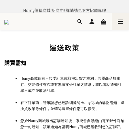
Homy信福商城，是信義房屋企業集團所有 居住生活商城
Homy信福商城 招商中! 詳情請見下方招商專線
Homy信福商城，是信義房屋企業集團所有 居住生活商城
運送政策
購買需知
Homy
商城保有不接受訂單或取消出貨之權利，若屬商品無庫
存、交易條件有誤或有無法接受訂單之情形，將以電話通知訂
單不成立並取消訂單。
Homy
在下訂單前，請確認您已經詳細審閱
商城的購物需知、退
換貨政策等條件，並確認這些條件您可以接受。
Homy
您於
商城發出訂購通知後，系統會自動經由電子郵件寄給
Homy
您一封通知，該項通知為證明
商城已經收到您的訂購訊