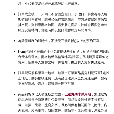
息，不代表交易已經完成或契約已經成立。
訂單成立後，一天內〈不含國定假日、例假日〉將會有專人聯
繫確認訂單資訊，請務必保持電話暢通，若無法聯繫將無法安
排出貨，則影響配送時間。需安裝之商品，技師會再與您連絡
約定安裝時間，實際時間以技師電聯約定時間為準。
(
)
為確保服務的即時性，不接受三個月
含
以上的預約訂單。
Homy
商城所提供的產品免費提供基本配送，配送區域範圍只限
/
台灣本島運送。配送地點為偏遠地區
跨區，及樓層費等延伸之
費用，皆由專人於聯繫時一併告知，由訂購人支付供應廠商。
1
訂單配送服務限單一地址，如單一訂單商品需分別配送至
處以
上地址，將另酌收運費，該商品無法列入全館免運活動；如有
不同配送地址需求，建議您分開下訂單。
，
商品到貨享七天猶豫期之權益
但鑑賞期非試用期
，辦理退貨
商品必須是全新狀態且包裝完整，商品與盒裝外觀不得有刮
傷、破損、受潮、塗寫文字，且必須保有相關配件（附件、內
外包裝、廠商紙箱、隨附文件、贈品等）之完整性，原廠外盒