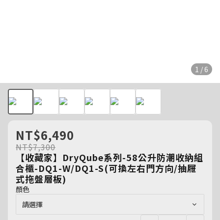
1 / 6
NT$6,490
NT$7,300
【收藏家】DryQube系列-58公升防潮收納組
合櫃-DQ1-W/DQ1-S(可換左右門方向/抽屜
式拖盤層板)
顏色