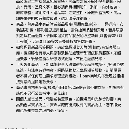
品必須是全新狀態且包裝完整，商品與盒裝外觀不得有刮傷、破
損、受潮、塗寫文字，且必須保有相關配件（附件、內外包裝、
廠商紙箱、隨附文件、贈品等）之完整性，原廠外盒損毀、商品
缺件或是明顯有組裝痕跡，恕無法受理退貨。
商品，除產品本身故障或新品瑕疵
(
需原廠鑑定
)
外，一經拆箱、安
裝
(
插電
)
後，將影響您退貨權益，需負擔商品整新費用。若非原廠
判定瑕疵而退貨，依個案退貨商品狀況酌收整新費
(
以售價
30%
以
上報價
)
，另再加上原安裝及後續拆機等處理費。
如您遇到新品瑕疵問題，請於鑑賞期七天內與
Homy
商城客服反
應，後續將會有專人與您聯繫協助處理新品瑕疵換貨服務，如超
過天數，後續僅能以維修方式處理，不便之處請見諒。
「客製化商品」，訂購後經專人聯繫確認商品樣式
/
尺寸
/
所選色號
無誤，無法享有退換貨、網路購物七天鑑賞期等服務。訂單購買
者不得以任何理由要求辦理退貨退款，
Homy
商城均不受理並拒絕
接受您的退貨退款要求。
商品實際標準配備
/
規格
/
保固資訊以原廠官網公佈為準，如說明有
誤恕不另行公告補件，請見諒！
因個人感官差異、電腦或裝置顯色、拍攝場景和光線等影響，商
品顏色以實品為主，實際以廠商出貨收到的實品為主，恕不接受
顏色認知差異之理由退、換貨。