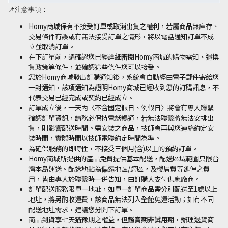
📌
注意事項：
Homy
商城保有不接受訂單或取消出貨之權利，若屬商品無庫存、
交易條件有誤或有無法接受訂單之情形，將以電話通知訂單不成
立並取消訂單。
在下訂單前，請確認您已經詳細審閱
Homy
商城的購物需知、退換
貨政策等條件，並確認這些條件您可以接受。
您於
Homy
商城發出訂購通知後，系統會自動經由電子郵件寄給您
一封通知，該項通知為證明
Homy
商城已經收到您的訂購訊息，不
代表交易已經完成或契約已經成立。
訂單成立後，一天內〈不含國定假日、例假日〉將會有專人聯繫
確認訂單資訊，請務必保持電話暢通，若無法聯繫將無法安排出
貨，則影響配送時間。需安裝之商品，技師會再與您連絡約定安
裝時間，實際時間以技師電聯約定時間為準。
為確保服務的即時性，不接受三個月
(
含
)
以上的預約訂單。
Homy
商城所提供的產品免費提供基本配送，配送區域範圍只限台
灣本島運送。配送地點為偏遠地區
/
跨區，及樓層費等延伸之費
用，皆由專人於聯繫時一併告知，由訂購人支付供應廠商。
訂單配送服務限單一地址，如單一訂單商品需分別配送至
1
處以上
地址，將另酌收運費，該商品無法列入全館免運活動；如有不同
配送地址需求，建議您分開下訂單。
商品到貨享七天猶豫期之權益
，
但鑑賞期非試用期
，辦理退貨商