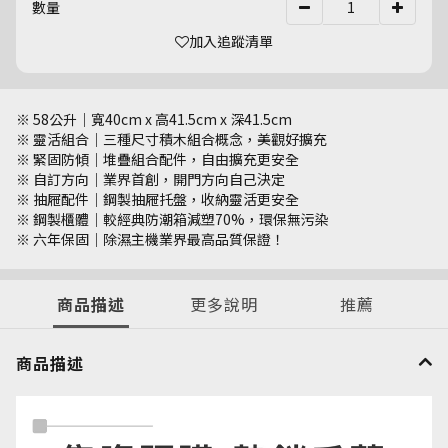
數量
加入追蹤清單
※ 58公升｜寬40cm x 高41.5cm x 深41.5cm
※ 靈活組合｜三種尺寸積木組合概念，美觀好擴充
※ 緊固防傾｜堆疊組合配件，自由擴充更安全
※ 自訂方向｜業界首創，開門方向自己決定
※ 抽屜配件｜鋼製抽屜托盤，收納靈活更安全
※ 鋼製櫃體｜較經典防潮箱減塑70%，環保無污染
※ 六年保固｜除濕主機業界最高品質保證！
商品描述
更多說明
推薦
商品描述