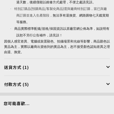
過天數，後續僅能以維修方式處理，不便之處請見諒。
(
/
)
·
特別訂購品
預購商品
客製化商品
需與廠商特別訂購，當已與廠
商訂購並進入生產階段，
無法享有退換貨、網路購物七天鑑賞期
等服務。
/
/
·
商品實際標準配備
規格
保固資訊以原廠官網公佈為準，如說明有
誤恕不另行公告補件，請見諒！
因個人感官差異、電腦或裝置顯色、拍攝場景和光線等影響，商品顏色以
實品為主，實際以廠商出貨收到的實品為主，恕不接受顏色認知差異之理
由退、換貨。
送貨方式 (1)
付款方式 (5)
您可能喜歡...