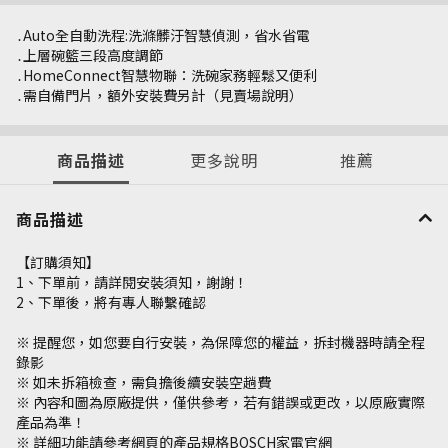
․Auto全自動洗程:洗滌髒汙智慧偵測，省水省電
․上層碗籃三段高度調節
․HomeConnect智慧物聯：洗碗家務輕鬆又便利
․需自備門片，額外安裝費另計（見賣場說明）
商品描述
更多說明
推薦
商品描述
【訂購須知】
1、下單前，請詳閱安裝須知，謝謝！
2、下單後，將有專人聯繫確認
※ 提醒您，如您要自行安裝，為保障您的權益，拆封機器時請全程
錄影
※ 如未拆箱檢查，需負擔後續安裝空趟費
※ 內容和圖為原廠提供，僅供參考，若有錯誤或更改，以原廠實際
產品為準！
※ 詳細功能請參考網頁的產品規格BOSCH家電官網