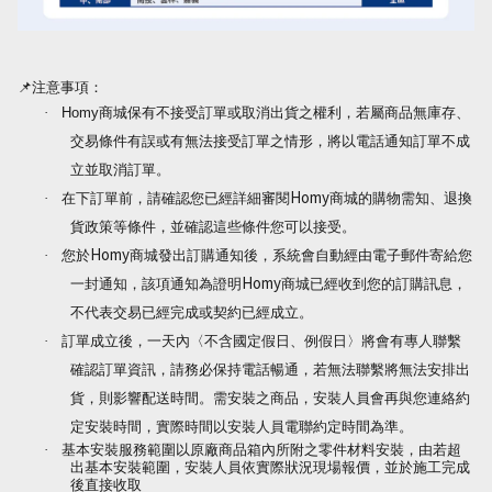
📌
注意事項：
·
Homy
商城保有不接受訂單或取消出貨之權利，若屬商品無庫存、
交易條件有誤或有無法接受訂單之情形，將以電話通知訂單不成
立並取消訂單。
Homy
·
在下訂單前，請確認您已經詳細審閱
商城的購物需知、退換
貨政策等條件，並確認這些條件您可以接受。
Homy
·
您於
商城發出訂購通知後，系統會自動經由電子郵件寄給您
Homy
一封通知，該項通知為證明
商城已經收到您的訂購訊息，
不代表交易已經完成或契約已經成立。
·
訂單成立後，一天內〈不含國定假日、例假日〉將會有專人聯繫
確認訂單資訊，請務必保持電話暢通，若無法聯繫將無法安排出
貨，則影響配送時間。需安裝之商品，安裝人員會再與您連絡約
定安裝時間，實際時間以安裝人員電聯約定時間為準。
·
基本安裝服務範圍以原廠商品箱內所附之零件材料安裝，
由若超
出基本安裝範圍，安裝人員依實際狀況現場報價，並於施工完成
後直接收取