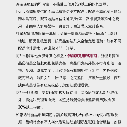
(
)
·
為確保服務的即時性，不接受三個月
含
以上的預約訂單。
·
Homy
商城所提供的產品免費提供基本配送，配送區域範圍只限台
/
灣本島運送。配送地點為偏遠地區
跨區，及樓層費等延伸之費
用，皆由專人於聯繫時一併告知，由訂購人支付廠商。
1
·
訂單配送服務限單一地址，如單一訂單商品需分別配送至
處以上
地址，將另酌收運費，該商品無法列入全館免運活動；如有不同
配送地址需求，建議您分開下訂單。
，
·
商品到貨享七天猶豫期之權益
但鑑賞期非試用期
，辦理退貨商
品必須是全新狀態且包裝完整，商品與盒裝外觀不得有刮傷、破
損、受潮、塗寫文字，且必須保有相關配件（附件、內外包裝、
廠商紙箱、隨附文件、贈品等）之完整性，原廠外盒損毀、商品
缺件或是明顯有組裝痕跡，恕無法受理退貨。
(
)
·
商品一經拆箱、安裝
插電
後視同使用，除原廠判定為新品瑕疵
(
外，將無法受理退換貨。若堅持退貨需負擔整新費用
以售價
30%
)
以上報價
。
Homy
·
如您遇到新品瑕疵問題，請於鑑賞期七天內與
商城客服反
應，後續將會有專人與您聯繫協助處理新品瑕疵換貨服務，如超